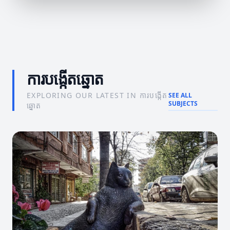
ការបង្កើតឆ្នោត
EXPLORING OUR LATEST IN ការបង្កើត
SEE ALL
SUBJECTS
ឆ្នោត