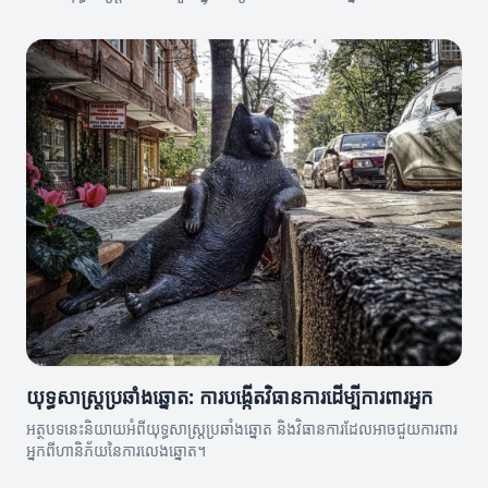
យុទ្ធសាស្ត្រប្រឆាំងឆ្នោត: ការបង្កើតវិធានការដើម្បីការពារអ្នក
អត្ថបទនេះនិយាយអំពីយុទ្ធសាស្ត្រប្រឆាំងឆ្នោត និងវិធានការដែលអាចជួយការពារ
អ្នកពីហានិភ័យនៃការលេងឆ្នោត។