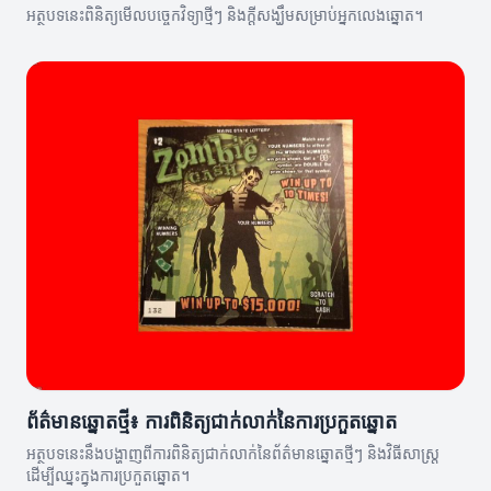
អត្ថបទនេះពិនិត្យមើលបច្ចេកវិទ្យាថ្មីៗ និងក្តីសង្ឃឹមសម្រាប់អ្នកលេងឆ្នោត។
ព័ត៌មានឆ្នោតថ្មី៖ ការពិនិត្យជាក់លាក់នៃការប្រកួតឆ្នោត
អត្ថបទនេះនឹងបង្ហាញពីការពិនិត្យជាក់លាក់នៃព័ត៌មានឆ្នោតថ្មីៗ និងវិធីសាស្ត្រ
ដើម្បីឈ្នះក្នុងការប្រកួតឆ្នោត។