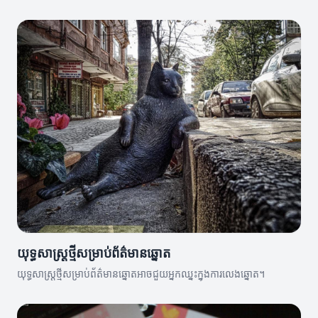
យុទ្ធសាស្ត្រថ្មីសម្រាប់ព័ត៌មានឆ្នោត
យុទ្ធសាស្ត្រថ្មីសម្រាប់ព័ត៌មានឆ្នោតអាចជួយអ្នកឈ្នះក្នុងការលេងឆ្នោត។