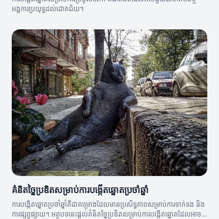
អង្គការប្រយុទ្ធដល់ជោគជ័យ។
គំនិតច្នៃប្រឌិតសម្រាប់ការបង្កើតឆ្នោតប្រចាំឆ្នាំ
ការបង្កើតឆ្នោតប្រចាំឆ្នាំគឺជាគម្រោងដែលមានប្រសិទ្ធភាពសម្រាប់ការទាក់ទង និង
ការផ្សព្វផ្សាយ។ អត្ថបទនេះផ្តល់គំនិតច្នៃប្រឌិតសម្រាប់ការបង្កើតឆ្នោតដែលអាច