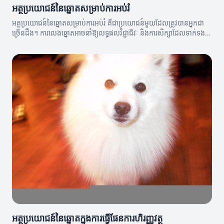
អត្ថប្រយោជន៍នៃឆ្នោតសម្រាប់ការអប់រំ
អត្ថប្រយោជន៍នៃឆ្នោតសម្រាប់ការអប់រំ គឺជាប្រយោជន៍មួយដែលត្រូវបានអ្នកជា
ច្រើនដឹង។ ការលេងឆ្នោតអាចនាំឱ្យលទ្ធផលវិជ្ជាជីវៈ និងការសិក្សាដែលទាក់ទង
នឹងការអប់រំ។
អត្ថប្រយោជន៍នៃឆ្នោតក្នុងការធ្វើផែនការហិរញ្ញវត្ថុ