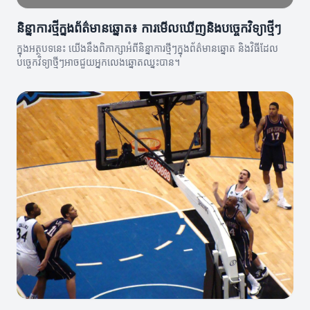
និន្នាការថ្មីក្នុងព័ត៌មានឆ្នោត៖ ការមើលឃើញនិងបច្ចេកវិទ្យាថ្មីៗ
ក្នុងអត្ថបទនេះ យើងនឹងពិភាក្សាអំពីនិន្នាការថ្មីៗក្នុងព័ត៌មានឆ្នោត និងវិធីដែល
បច្ចេកវិទ្យាថ្មីៗអាចជួយអ្នកលេងឆ្នោតឈ្នះបាន។