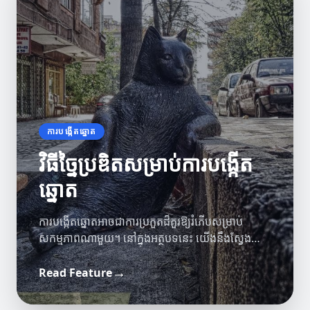
ការបង្កើតឆ្នោត
វិធីច្នៃប្រឌិតសម្រាប់ការបង្កើត
ឆ្នោត
ការបង្កើតឆ្នោតអាចជាការប្រកួតដ៏គួរឱ្យរំភើបសម្រាប់
សកម្មភាពណាមួយ។ នៅក្នុងអត្ថបទនេះ យើងនឹងស្វែង
យល់អំពីវិធីច្នៃប្រឌិតដើម្បីធ្វើឲ្យការប្រកួតឆ្នោតមានភាព
យុទ្ធសាស្ត្រប្រឆាំងឆ្នោត
→
ប្រសើរឡើង។
Read Feature
យុទ្ធសាស្ត្រប្រឆាំងឆ្នោត: ការសាងសង់គំនិតថ្មីក្នុង
អត្ថប្រយោជន៍នៃឆ្នោត
អត្ថប្រយោជន៍នៃឆ្នោតសម្រាប់ការសន្សំ
ការប្រឆាំង