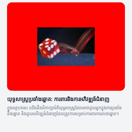
យុទ្ធសាស្ត្រប្រឆាំងឆ្នោត: ការពារនិងការអភិវឌ្ឍន៍ជំនាញ
ក្នុងអត្ថបទនេះ យើងនឹងពិភាក្សាអំពីយុទ្ធសាស្ត្រដែលអាចជួយអ្នកក្នុងការប្រឆាំង
នឹងឆ្នោត និងជួយអភិវឌ្ឍន៍ជំនាញដែលត្រូវការសម្រាប់ការពារការលេងឆ្នោត។