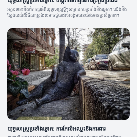
យុទ្ធសាស្ត្រប្រឆាំងឆ្នោត: បង្កើតគំនិតថ្មីនៃការប្រកួតប្រជែង
អត្ថបទនេះនឹងពិភាក្សាអំពីយុទ្ធសាស្ត្រថ្មីៗសម្រាប់ការប្រឆាំងនឹងឆ្នោត។ យើងនឹង
ស្វែងយល់ពីវិធីសាស្ត្រដែលអាចជួយដល់សង្គមបានយ៉ាងមានប្រសិទ្ធភាព។
យុទ្ធសាស្ត្រប្រឆាំងឆ្នោត: ការកែលំអឈ្នះនិងការពារ