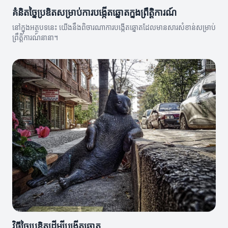
គំនិតច្នៃប្រឌិតសម្រាប់ការបង្កើតឆ្នោតក្នុងព្រឹត្តិការណ៍
នៅក្នុងអត្ថបទនេះ យើងនឹងពិចារណាការបង្កើតឆ្នោតដែលមានសារសំខាន់សម្រាប់
ព្រឹត្តិការណ៍នានា។
វិធីច្នៃប្រឌិតដើម្បីបង្កើតឆ្នោត