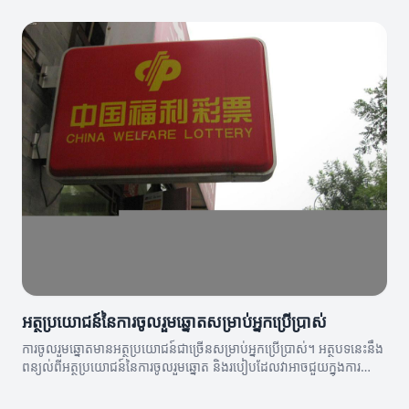
អត្ថប្រយោជន៍នៃការចូលរួមឆ្នោតសម្រាប់អ្នកប្រើប្រាស់
ការចូលរួមឆ្នោតមានអត្ថប្រយោជន៍ជាច្រើនសម្រាប់អ្នកប្រើប្រាស់។ អត្ថបទនេះនឹង
ពន្យល់ពីអត្ថប្រយោជន៍នៃការចូលរួមឆ្នោត និងរបៀបដែលវាអាចជួយក្នុងការ
អភិវឌ្ឍសេដ្ឋកិច្ច និងសង្គម។