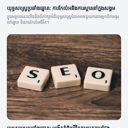
យុទ្ធសាស្ត្រប្រឆាំងឆ្នោត: ការកែលំអនិងការស្តារនៅក្នុងសង្គម
ក្នុងអត្ថបទនេះយើងនឹងពិភាក្សាអំពីយុទ្ធសាស្ត្រដែលអាចជួយការពារអ្នកពីការផ្ទេរ
ទៅឆ្នោត និងការកែលំអជីវិត។