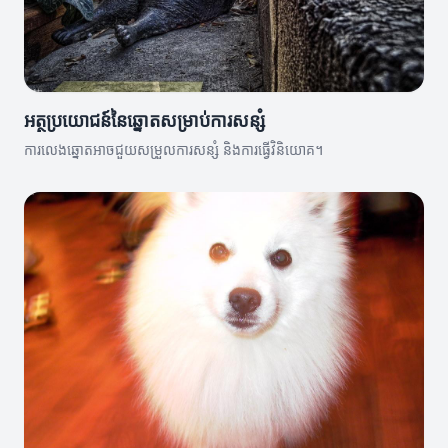
អត្ថប្រយោជន៍នៃឆ្នោតសម្រាប់ការសន្សំ
ការលេងឆ្នោតអាចជួយសម្រួលការសន្សំ និងការធ្វើវិនិយោគ។