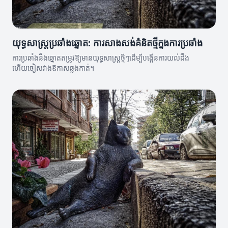
យុទ្ធសាស្ត្រប្រឆាំងឆ្នោត: ការសាងសង់គំនិតថ្មីក្នុងការប្រឆាំង
ការប្រឆាំងនឹងឆ្នោតតម្រូវឱ្យមានយុទ្ធសាស្ត្រថ្មីៗដើម្បីបង្កើនការយល់ដឹង
ហើយចៀសវាងឱកាសឆ្លងកាត់។