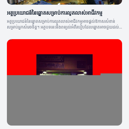
អត្ថប្រយោជន៍នៃឆ្នោតសម្រាប់ការលូតលាស់អាជីវកម្ម
អត្ថប្រយោជន៍នៃឆ្នោតសម្រាប់ការលូតលាស់អាជីវកម្មអាចផ្តល់ឱកាសសំខាន់
សម្រាប់អ្នកសំរេចចិត្ត។ អត្ថបទនេះនឹងពន្យល់អំពីរបៀបដែលឆ្នោតអាចជួយដល់
ការអភិវឌ្ឍន៍ និងការបង្កើនផលិតភាពក្នុងអាជីវកម្ម។